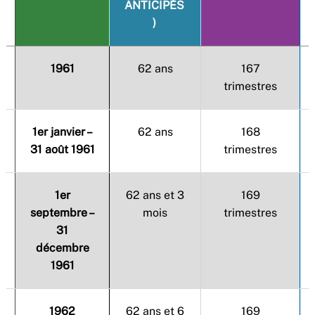
ANTICIPÉS
)
1961
62 ans
167
trimestres
1er janvier –
62 ans
168
31 août 1961
trimestres
1er
62 ans et 3
169
septembre –
mois
trimestres
31
décembre
1961
1962
62 ans et 6
169