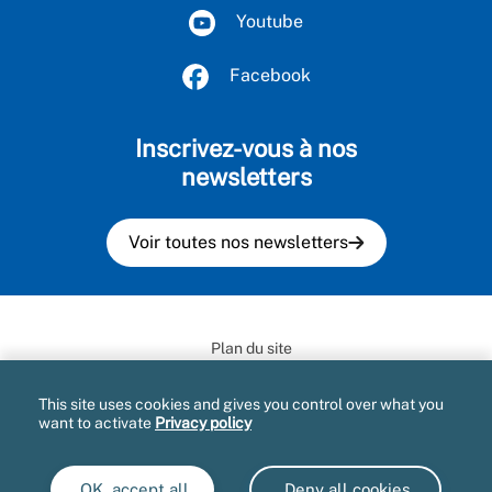
Youtube
Facebook
Inscrivez-vous à nos
newsletters
Voir toutes nos newsletters
Plan du site
Mentions légales et CGU
This site uses cookies and gives you control over what you
want to activate
Privacy policy
Informatique et libertés
Accessibilité : partiellement conforme
OK, accept all
Deny all cookies