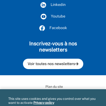
Linkedin
Youtube
Facebook
Inscrivez-vous à nos
newsletters
Voir toutes nos newsletters
Plan du site
Mentions légales et CGU
This site uses cookies and gives you control over what you
want to activate
Privacy policy
Informatique et libertés