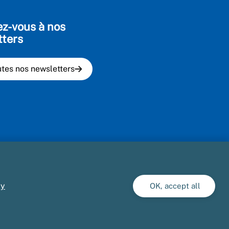
ez-vous à nos
tters
utes nos newsletters
cy
OK, accept all
Marché publics
Gestion des cookies