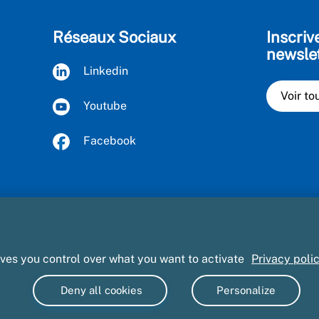
Réseaux Sociaux
Inscriv
newsle
Linkedin
Voir to
Youtube
Facebook
ives you control over what you want to activate
Privacy poli
Informatique et libertés
Accessibilité : partiellement conforme
Deny all cookies
Personalize