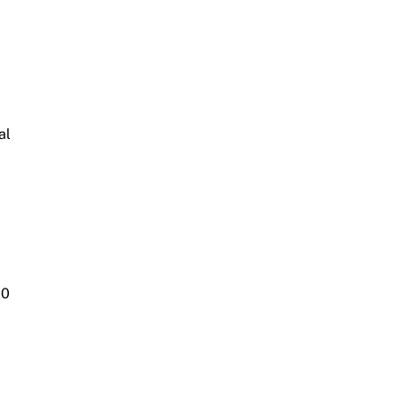
al
00